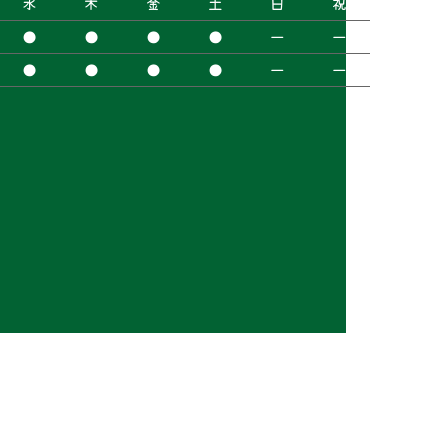
水
木
金
土
日
祝
●
●
●
●
ー
ー
●
●
●
●
ー
ー