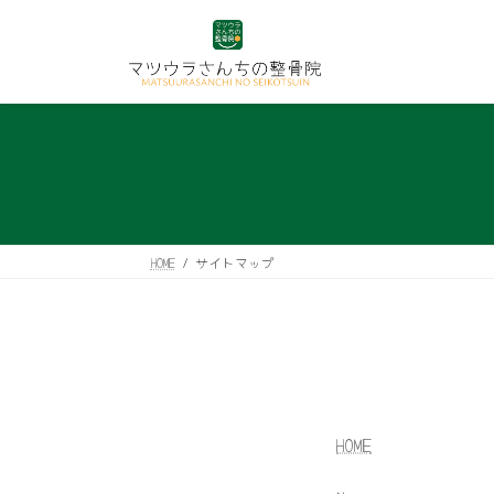
コ
ナ
ン
ビ
テ
ゲ
ン
ー
ツ
シ
へ
ョ
ス
ン
キ
に
ッ
移
プ
動
HOME
サイトマップ
HOME